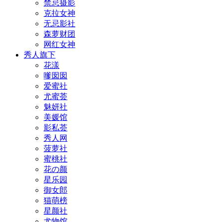
禁忌摄影
克拉女神
无忌影社
森萝财团
网红女神
秀人旗下
花漾
嗲囡囡
爱蜜社
尤蜜荟
魅妍社
美媛馆
影私荟
秀人网
菠萝社
蜜桃社
花の颜
星乐园
御女郎
猫萌榜
星颜社
尤物馆