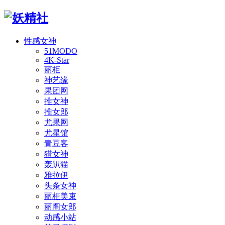
性感女神
51MODO
4K-Star
丽柜
神艺缘
果团网
推女神
推女郎
尤果网
尤星馆
青豆客
猎女神
轰趴猫
雅拉伊
头条女神
丽柜美束
丽阁女郎
动感小站