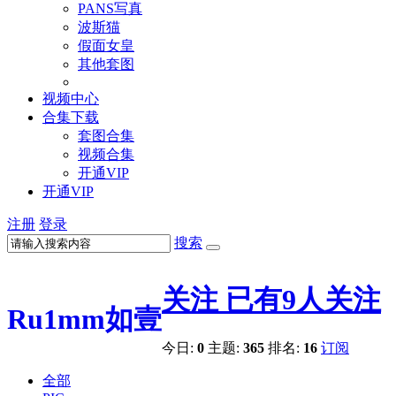
PANS写真
波斯猫
假面女皇
其他套图
视频中心
合集下载
套图合集
视频合集
开通VIP
开通VIP
注册
登录
搜索
关注
已有
9
人关注
Ru1mm如壹
今日:
0
主题:
365
排名:
16
订阅
全部