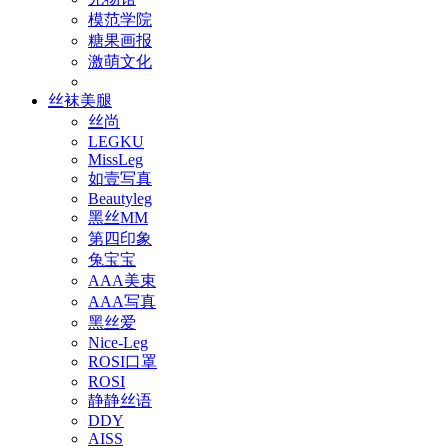
模范学院
糖果画报
激萌文化
丝袜美腿
丝尚
LEGKU
MissLeg
如壹写真
Beautyleg
黑丝MM
第四印象
兔宝宝
AAA美束
AAA写真
黑丝爱
Nice-Leg
ROSI口罩
ROSI
静静丝语
DDY
AISS