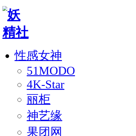
性感女神
51MODO
4K-Star
丽柜
神艺缘
果团网