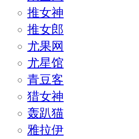
推女神
推女郎
尤果网
尤星馆
青豆客
猎女神
轰趴猫
雅拉伊