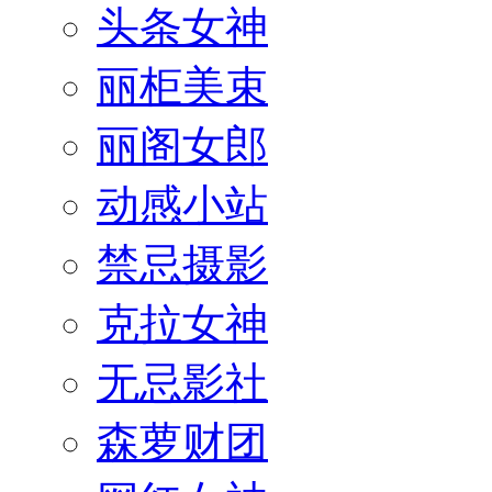
头条女神
丽柜美束
丽阁女郎
动感小站
禁忌摄影
克拉女神
无忌影社
森萝财团