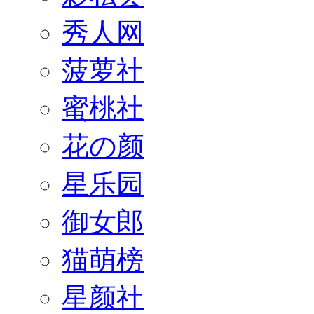
秀人网
菠萝社
蜜桃社
花の颜
星乐园
御女郎
猫萌榜
星颜社