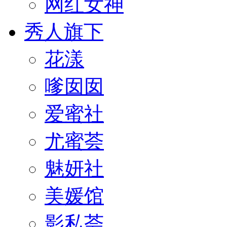
网红女神
秀人旗下
花漾
嗲囡囡
爱蜜社
尤蜜荟
魅妍社
美媛馆
影私荟