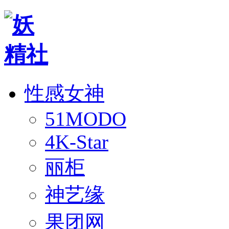
性感女神
51MODO
4K-Star
丽柜
神艺缘
果团网