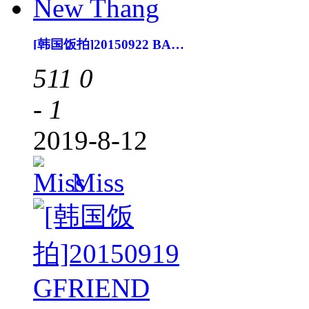
[韩国饭拍]20150922 BAMBINO New Thang
511
0
- 1
2019-8-12
Miss