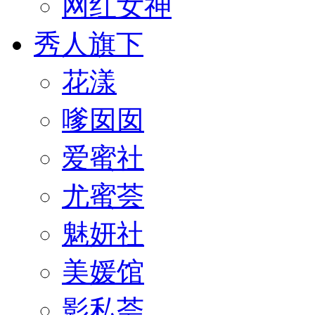
网红女神
秀人旗下
花漾
嗲囡囡
爱蜜社
尤蜜荟
魅妍社
美媛馆
影私荟