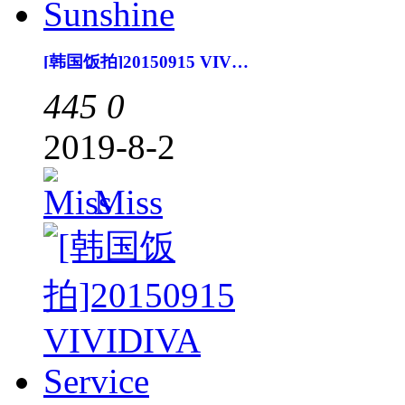
[韩国饭拍]20150915 VIVIDIVA Sunshine
445
0
2019-8-2
Miss