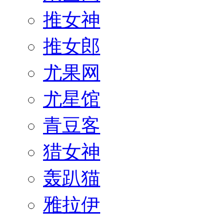
推女神
推女郎
尤果网
尤星馆
青豆客
猎女神
轰趴猫
雅拉伊