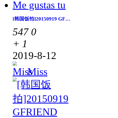
[韩国饭拍]20150919 GFRIEND Me gustas tu
547
0
+ 1
2019-8-12
Miss