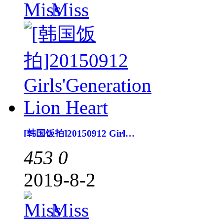
Miss
[韩国饭拍]20150912 Girls'Generation Lion Heart
453
0
2019-8-2
Miss