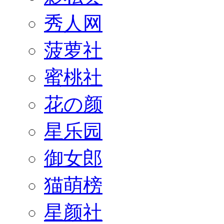
秀人网
菠萝社
蜜桃社
花の颜
星乐园
御女郎
猫萌榜
星颜社