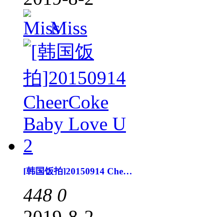
Miss
[韩国饭拍]20150914 CheerCoke Baby Love U 2
448
0
2019-8-2