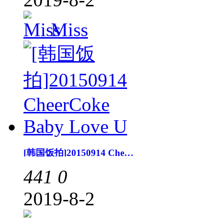
Miss
[韩国饭拍]20150914 CheerCoke Baby Love U
441
0
2019-8-2