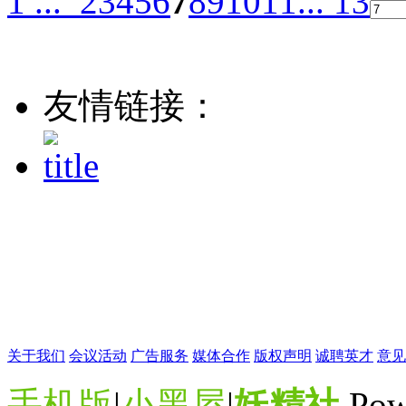
1 ...
2
3
4
5
6
7
8
9
10
11
... 13
友情链接：
本站所展示之图片均收
理。如有侵权请发邮件至admi
收到邮件
关于我们
会议活动
广告服务
媒体合作
版权声明
诚聘英才
意见
手机版
|
小黑屋
|
妖精社
Pow