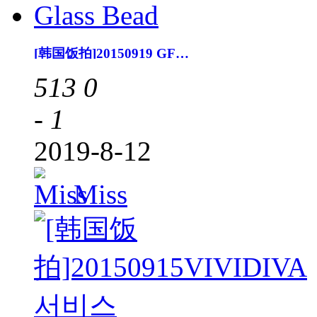
[韩国饭拍]20150919 GFRIEND Glass Bead
513
0
- 1
2019-8-12
Miss