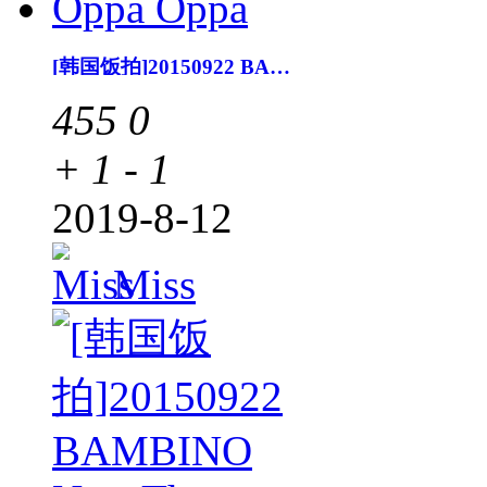
[韩国饭拍]20150922 BAMBINO Oppa Oppa
455
0
+ 1
- 1
2019-8-12
Miss