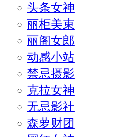
头条女神
丽柜美束
丽阁女郎
动感小站
禁忌摄影
克拉女神
无忌影社
森萝财团