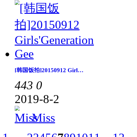
[韩国饭拍]20150912 Girls'Generation Gee
443
0
2019-8-2
Miss