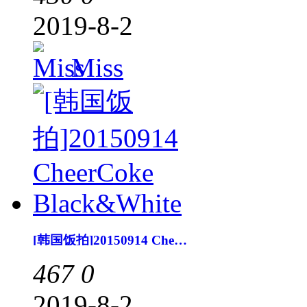
2019-8-2
Miss
[韩国饭拍]20150914 CheerCoke Black&White
467
0
2019-8-2