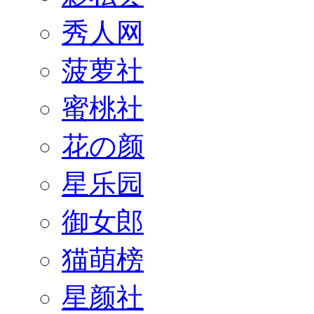
秀人网
菠萝社
蜜桃社
花の颜
星乐园
御女郎
猫萌榜
星颜社