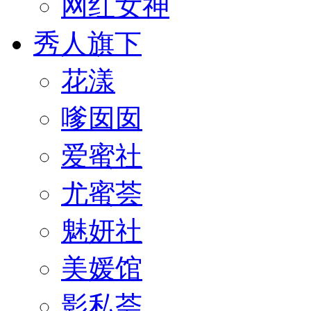
网红女神
秀人旗下
花漾
嗲囡囡
爱蜜社
尤蜜荟
魅妍社
美媛馆
影私荟