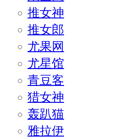
推女神
推女郎
尤果网
尤星馆
青豆客
猎女神
轰趴猫
雅拉伊