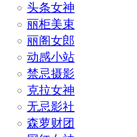
头条女神
丽柜美束
丽阁女郎
动感小站
禁忌摄影
克拉女神
无忌影社
森萝财团