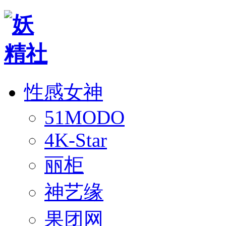
性感女神
51MODO
4K-Star
丽柜
神艺缘
果团网